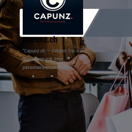
Zum
Inhalt
springen
capunz.ch
"Capunz.ch – Setzen Sie ein
Statement mit Ihrer
personalisierten Kappe!"