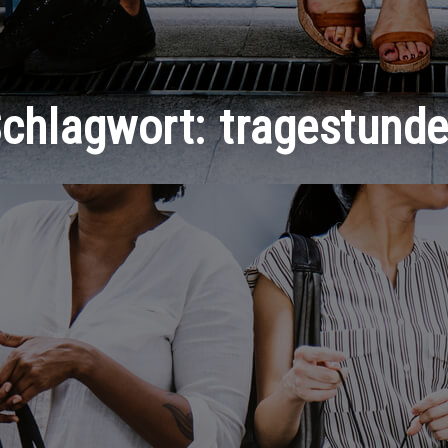
chlagwort:
tragestund