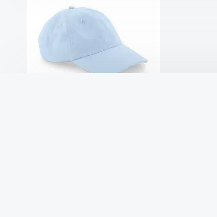
Dad Cap Besticken: Kreative In
Von –
capunz
Veröffentlicht am
13 Mai 2024
Verö
Die Kunst des Bestickens von Dad Caps Das Bes
Möglichkeit, diese lässigen Baseballkappen auf
verleihen. Egal, ob es um die Individualisierun
Firmenlogos für Werbezwecke geht, das Bestick
Weiterlesen