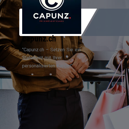
Zum
Inhalt
springen
capunz.ch
"Capunz.ch – Setzen Sie ein
Statement mit Ihrer
personalisierten Kappe!"