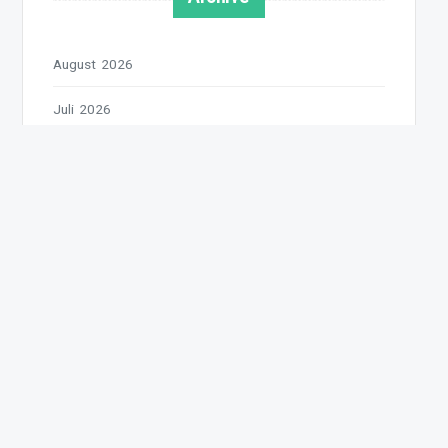
August 2026
Juli 2026
Juni 2026
Mai 2026
April 2026
März 2026
Februar 2026
Januar 2026
Dezember 2025