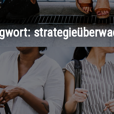
gwort:
strategieüberw