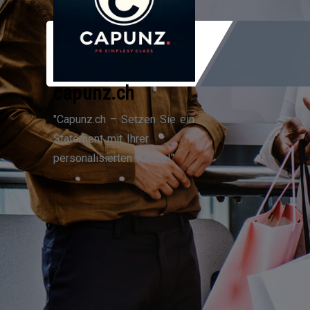
Zum
Inhalt
springen
capunz.ch
"Capunz.ch – Setzen Sie ein
Statement mit Ihrer
personalisierten Kappe!"