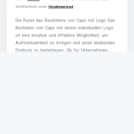
Veröffentlicht unter
Uncategorized
Die Kunst des Bestickens von Caps mit Logo Das
Besticken von Caps mit einem individuellen Logo
ist eine kreative und effektive Möglichkeit, um
Aufmerksamkeit zu erregen und einen bleibenden
Eindruck zu hinterlassen. Ob für Unternehmen,
Vereine oder persönliche Anlässe – bestickte Caps
sind eine beliebte Wahl, um Stil und Identität zu
vermitteln. Beim Besticken von
Weiterlesen