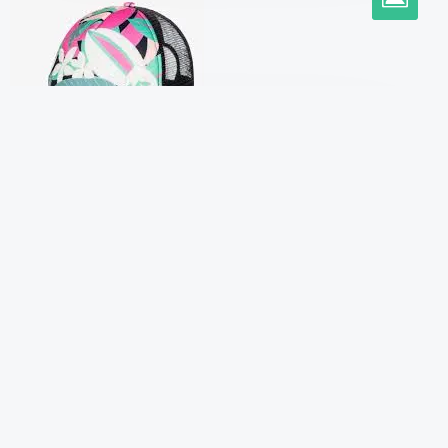
Stilvoll unterwegs: Damen
Basecaps von Roxy für den
perfekten Look
Von –
capunz
Veröffentlicht am
10 Dezember 2024
Veröffentlicht unter
damen
,
roxy
Entdecken Sie den perfekten Style mit Damen
Basecaps von Roxy Basecaps sind längst nicht