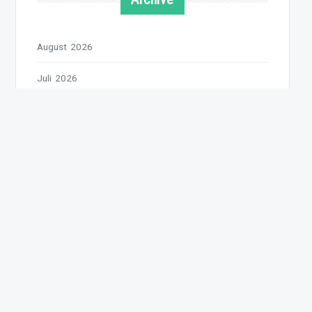
August 2026
Juli 2026
Juni 2026
Mai 2026
April 2026
März 2026
Februar 2026
Januar 2026
Dezember 2025