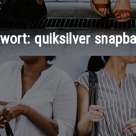
gwort:
quiksilver snapb