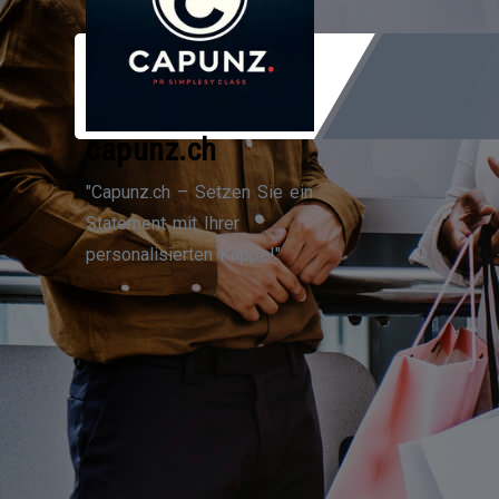
Zum
Inhalt
springen
capunz.ch
"Capunz.ch – Setzen Sie ein
Statement mit Ihrer
personalisierten Kappe!"