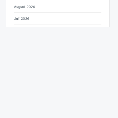
August 2026
Juli 2026
Juni 2026
Mai 2026
April 2026
März 2026
Februar 2026
Januar 2026
Dezember 2025
November 2025