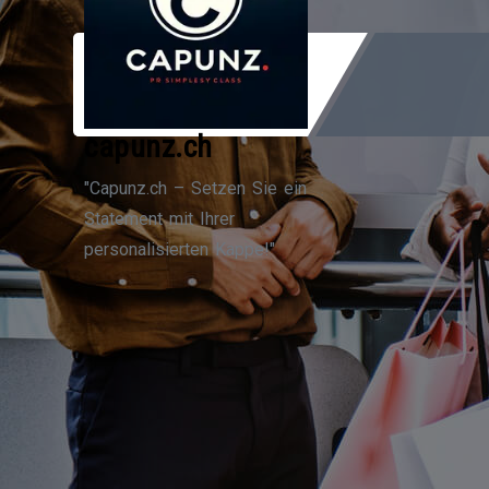
Zum
Inhalt
springen
capunz.ch
"Capunz.ch – Setzen Sie ein
Statement mit Ihrer
personalisierten Kappe!"