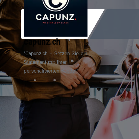
Zum
Inhalt
springen
capunz.ch
"Capunz.ch – Setzen Sie ein
Statement mit Ihrer
personalisierten Kappe!"