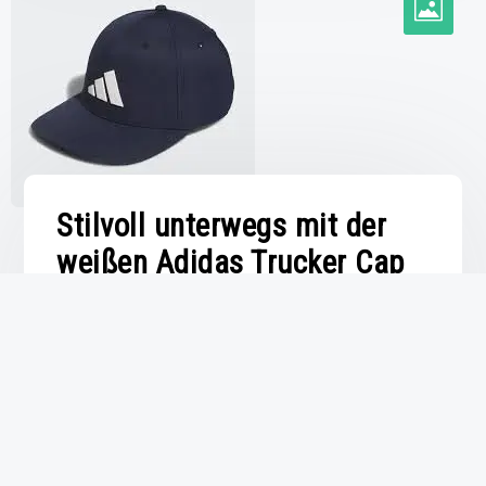
Stilvoll unterwegs mit der
weißen Adidas Trucker Cap
Von –
capunz
Veröffentlicht am
14 Januar 2025
Veröffentlicht unter
Uncategorized
Entdecken Sie den Adidas Trucker Cap in Weiß:
Stilvoll und Sportlich Der Adidas Trucker Cap in
Weiß ist ein Must-Have für alle, die Stil und
Sportlichkeit kombinieren möchten. Mit seinem