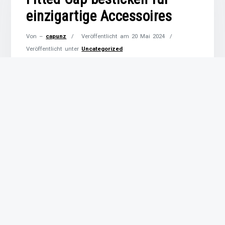
einzigartige Accessoires
Von –
capunz
Veröffentlicht am
20 Mai 2024
Veröffentlicht unter
Uncategorized
Die Kunst des Bestickens von Fitted Caps Das
Besticken von Fitted Caps ist eine Kunstform, die
Handwerkskunst und Individualität vereint. Eine
bestickte Kappe verleiht nicht nur Ihrem Outfit
eine persönliche Note, sondern kann auch als
Ausdruck Ihrer Persönlichkeit dienen. Ob es sich
um ein Logo, einen Schriftzug oder ein kreatives
Design handelt – die Möglichkeiten
Weiterlesen