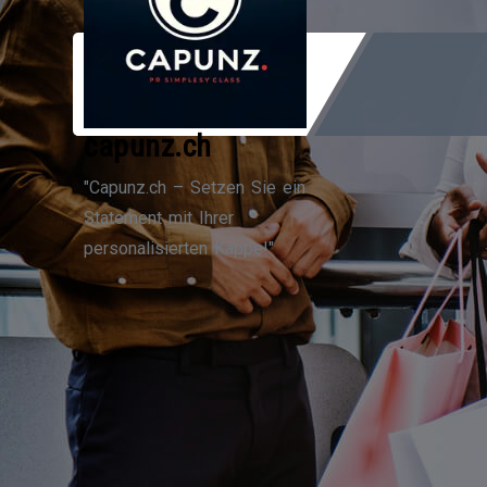
Zum
Inhalt
springen
capunz.ch
"Capunz.ch – Setzen Sie ein
Statement mit Ihrer
personalisierten Kappe!"