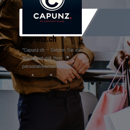
Zum
Inhalt
springen
capunz.ch
"Capunz.ch – Setzen Sie ein
Statement mit Ihrer
personalisierten Kappe!"