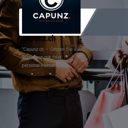
Zum
Inhalt
springen
capunz.ch
"Capunz.ch – Setzen Sie ein
Statement mit Ihrer
personalisierten Kappe!"