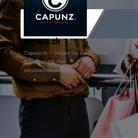
Zum
Inhalt
springen
capunz.ch
"Capunz.ch – Setzen Sie ein
Statement mit Ihrer
personalisierten Kappe!"