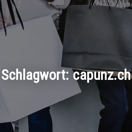
Schlagwort:
capunz.ch