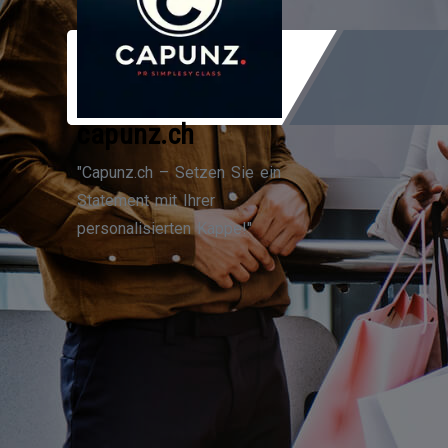
Zum
Inhalt
springen
capunz.ch
"Capunz.ch – Setzen Sie ein
Statement mit Ihrer
personalisierten Kappe!"