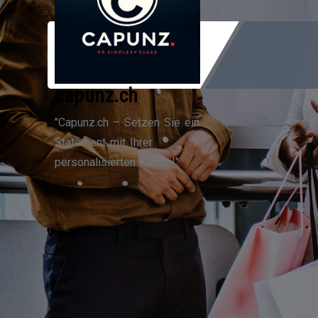
Zum
Inhalt
springen
capunz.ch
"Capunz.ch – Setzen Sie ein
Statement mit Ihrer
personalisierten Kappe!"