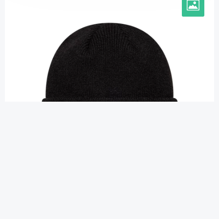
Stilvolle Wollmützen der
neuen Ära: Perfekter