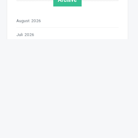
August 2026
Juli 2026
Juni 2026
Mai 2026
April 2026
März 2026
Februar 2026
Januar 2026
Dezember 2025