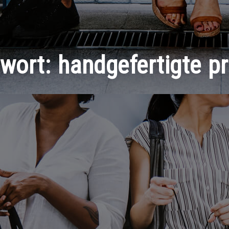
gwort:
handgefertigte p