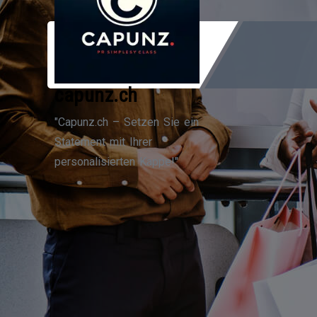
Zum
Inhalt
springen
capunz.ch
"Capunz.ch – Setzen Sie ein
Statement mit Ihrer
personalisierten Kappe!"